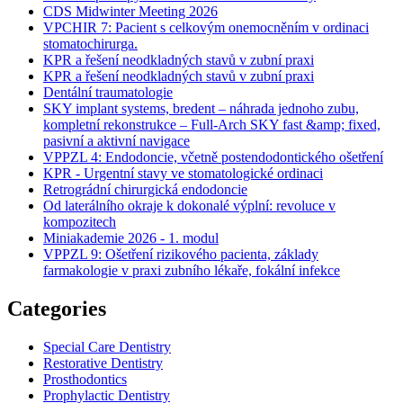
CDS Midwinter Meeting 2026
VPCHIR 7: Pacient s celkovým onemocněním v ordinaci
stomatochirurga.
KPR a řešení neodkladných stavů v zubní praxi
KPR a řešení neodkladných stavů v zubní praxi
Dentální traumatologie
SKY implant systems, bredent – náhrada jednoho zubu,
kompletní rekonstrukce – Full-Arch SKY fast &amp; fixed,
pasivní a aktivní navigace
VPPZL 4: Endodoncie, včetně postendodontického ošetření
KPR - Urgentní stavy ve stomatologické ordinaci
Retrográdní chirurgická endodoncie
Od laterálního okraje k dokonalé výplní: revoluce v
kompozitech
Miniakademie 2026 - 1. modul
VPPZL 9: Ošetření rizikového pacienta, základy
farmakologie v praxi zubního lékaře, fokální infekce
Categories
Special Care Dentistry
Restorative Dentistry
Prosthodontics
Prophylactic Dentistry