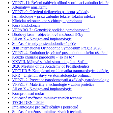
VPPZL 11: Řešení náhlých příhod v ordinaci zubního lékaře
Alternativy amalgamu
VPPZL 9: Ošetření rizikového pacienta, základy
farmakologie v praxi zubního lékaře, fokální infekce
Klinická rekonstrukce v chirurgii parodontu
Kurz Endodoncie
VPPARO 7 : Genetický podklad parodontopatií.
Diodový laser - objevte nové možnosti léčby
All on X - Navigovaná implantologie
Současné trendy postendodontické péče
30th International Orthodontic Symposium Prague 2026
VPPZL 4: Endodoncie, včetně postendodontického ošetření
Kouzlo chrurgie parodontu - jak na to?
XXVIII. Májové setkání stomatologů na Soláni
2026 Meeting of the Academy of Prosthodontics
VPCHIR 5: Komplexní problematika traumatologie obličeje.
KPR - Urgentní stavy ve stomatologické ordinaci
VPPZL 2: Prevence parodontopatií a základy parodontologie
VPPZL 7: Materiály a technologie v zubní protetice
All on X - Navigovaná implantologie
Kompromisní molár
Současné možnosti miniinvazivních technik
TECH-DENT 2026
Implantologie pro začátečníky i pokročilé
Současné možnosti miniinvazivních technik