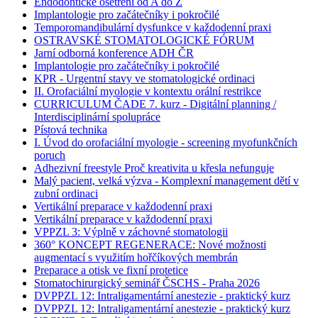
Endodontické ošetření od A do Z
Implantologie pro začátečníky i pokročilé
Temporomandibulární dysfunkce v každodenní praxi
OSTRAVSKÉ STOMATOLOGICKÉ FÓRUM
Jarní odborná konference ADH ČR
Implantologie pro začátečníky i pokročilé
KPR - Urgentní stavy ve stomatologické ordinaci
II. Orofaciální myologie v kontextu orální restrikce
CURRICULUM ČADE 7. kurz - Digitální planning /
Interdisciplinární spolupráce
Pístová technika
I. Úvod do orofaciální myologie - screening myofunkčních
poruch
Adhezivní freestyle Proč kreativita u křesla nefunguje
Malý pacient, velká výzva - Komplexní management dětí v
zubní ordinaci
Vertikální preparace v každodenní praxi
Vertikální preparace v každodenní praxi
VPPZL 3: Výplně v záchovné stomatologii
360° KONCEPT REGENERACE: Nové možnosti
augmentací s využitím hořčíkových membrán
Preparace a otisk ve fixní protetice
Stomatochirurgický seminář ČSCHS - Praha 2026
DVPPZL 12: Intraligamentární anestezie - praktický kurz
DVPPZL 12: Intraligamentární anestezie - praktický kurz