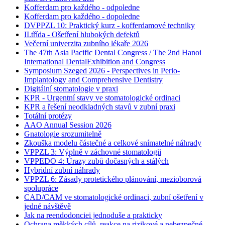
Kofferdam pro každého - odpoledne
Kofferdam pro každého - dopoledne
DVPPZL 10: Praktický kurz - kofferdamové techniky
II.třída - Ošetření hlubokých defektů
Večerní univerzita zubního lékaře 2026
The 47th Asia Pacific Dental Congress / The 2nd Hanoi
International DentalExhibition and Congress
Symposium Szeged 2026 - Perspectives in Perio-
Implantology and Comprehensive Dentistry
Digitální stomatologie v praxi
KPR - Urgentní stavy ve stomatologické ordinaci
KPR a řešení neodkladných stavů v zubní praxi
Totální protézy
AAO Annual Session 2026
Gnatologie srozumitelně
Zkouška modelu částečné a celkové snímatelné náhrady
VPPZL 3: Výplně v záchovné stomatologii
VPPEDO 4: Úrazy zubů dočasných a stálých
Hybridní zubní náhrady
VPPZL 6: Zásady protetického plánování, mezioborová
spolupráce
CAD/CAM ve stomatologické ordinaci, zubní ošetření v
jedné návštěvě
Jak na reendodonciei jednoduše a prakticky
Ochrana měkkých cílů, reakce na rizikové a nebezpečné