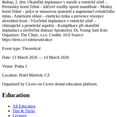
&nbsp; 2. den: Okamžitá implantace v maxile a estetické zóně -
Premoláry horní čelisti – klíčové rozdíly oproti mandibule - Moláry
horní čelisti – práce se sinusovou anatomií a augmentací extrakčního
místa - Anteriorní oblast – estetická rizika a prevence resorpce
alveolární kosti - Vícečetné implantace v estetické zóně –
chirurgické a protetické aspekty - Komplikace při okamžité
implantaci a závěrečná diskuze Speaker(s): Dr. Young Sam Kim
Organizer: The Clinic, s.r.o. Credits: 10.0 Source:
https://dent.cz/vzdelavani/akce
Event type:
Theoretical
Date:
13 March 2026
— 14 March 2026
Venue:
Praha 1
Location:
Hotel Marriott, CZ
Organized by
Cicero
on Cicero dental education platform.
Education
All Education
Tips & Tricks
Lectures