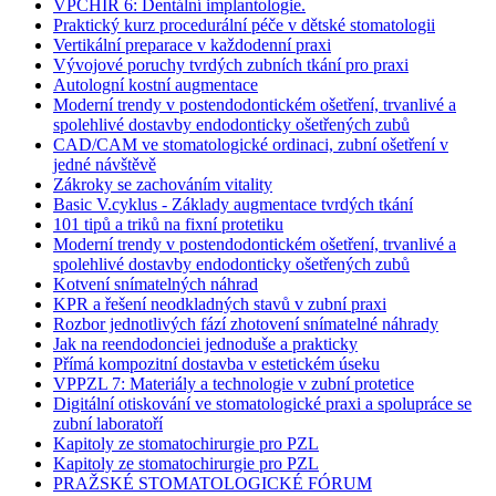
VPCHIR 6: Dentální implantologie.
Praktický kurz procedurální péče v dětské stomatologii
Vertikální preparace v každodenní praxi
Vývojové poruchy tvrdých zubních tkání pro praxi
Autologní kostní augmentace
Moderní trendy v postendodontickém ošetření, trvanlivé a
spolehlivé dostavby endodonticky ošetřených zubů
CAD/CAM ve stomatologické ordinaci, zubní ošetření v
jedné návštěvě
Zákroky se zachováním vitality
Basic V.cyklus - Základy augmentace tvrdých tkání
101 tipů a triků na fixní protetiku
Moderní trendy v postendodontickém ošetření, trvanlivé a
spolehlivé dostavby endodonticky ošetřených zubů
Kotvení snímatelných náhrad
KPR a řešení neodkladných stavů v zubní praxi
Rozbor jednotlivých fází zhotovení snímatelné náhrady
Jak na reendodonciei jednoduše a prakticky
Přímá kompozitní dostavba v estetickém úseku
VPPZL 7: Materiály a technologie v zubní protetice
Digitální otiskování ve stomatologické praxi a spolupráce se
zubní laboratoří
Kapitoly ze stomatochirurgie pro PZL
Kapitoly ze stomatochirurgie pro PZL
PRAŽSKÉ STOMATOLOGICKÉ FÓRUM