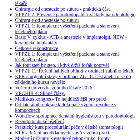
lékaře
Chirurgie od anestezie po suturu - praktická část
VPPZL 2: Prevence parodontopatií a základy parodontologie
Chirurgie od anestezie po suturu
VPPZL 1: Komplexní vyšetření pacienta a stanovení
léčebného plánu
Basic V. cyklus - ATB a anestezie v implantolgii. NEW -
keramické implantáty
Celkové rekonstrukce
VPPZL 1: Komplexní vyšetření pacienta a stanovení
léčebného plánu
Jak fotit step by step, i když držíš foťák poprvé!
VPPZL 11: Řešení náhlých příhod v ordinaci zubního lékaře
KPR a urgentní stavy v ordinaci ZL - II. část aneb co se do
základního kurzu nevešlo
Večerní univerzita zubního lékaře 2026
VPCHIR 4: Slinné žlázy.
Mediskus kongres - To nejdůležitější pro praxi
Od laterálního okraje k dokonalé výplní: revoluce v
kompozitech
Workflow spolupráce dentální hygienistkou v parodontologii
Reendodontické ošetření
Praktický kurz procedurální péče v dětské stomatologii
KPR a řešení neodkladných stavů v zubní praxi
Moderní přístupy k estetické rekonstrukci fronty