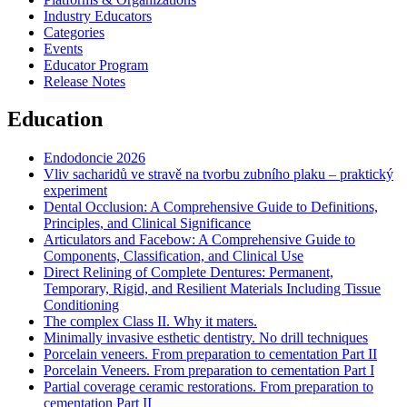
Industry Educators
Categories
Events
Educator Program
Release Notes
Education
Endodoncie 2026
Vliv sacharidů ve stravě na tvorbu zubního plaku – praktický
experiment
Dental Occlusion: A Comprehensive Guide to Definitions,
Principles, and Clinical Significance
Articulators and Facebow: A Comprehensive Guide to
Components, Classification, and Clinical Use
Direct Relining of Complete Dentures: Permanent,
Temporary, Rigid, and Resilient Materials Including Tissue
Conditioning
The complex Class II. Why it maters.
Minimally invasive esthetic dentistry. No drill techniques
Porcelain veneers. From preparation to cementation Part II
Porcelain Veneers. From preparation to cementation Part I
Partial coverage ceramic restorations. From preparation to
cementation Part II