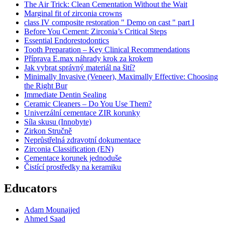
The Air Trick: Clean Cementation Without the Wait
Marginal fit of zirconia crowns
class IV composite restoration " Demo on cast " part I
Before You Cement: Zirconia’s Critical Steps
Essential Endorestodontics
Tooth Preparation – Key Clinical Recommendations
Příprava E.max náhrady krok za krokem
Jak vybrat správný materiál na šití?
Minimally Invasive (Veneer), Maximally Effective: Choosing
the Right Bur
Immediate Dentin Sealing
Ceramic Cleaners – Do You Use Them?
Univerzální cementace ZIR korunky
Síla skusu (Innobyte)
Zirkon Stručně
Neprůstřelná zdravotní dokumentace
Zirconia Classification (EN)
Cementace korunek jednoduše
Čistící prostředky na keramiku
Educators
Adam Mounajjed
Ahmed Saad