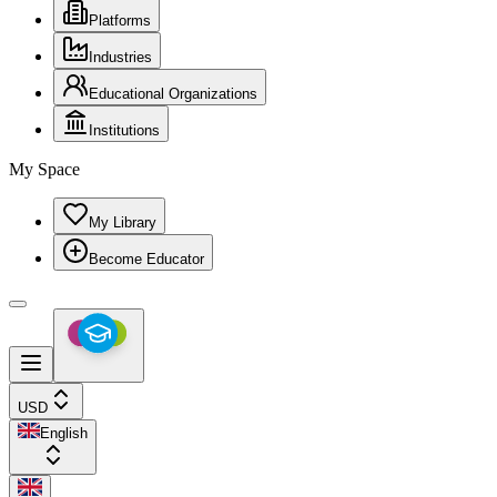
Platforms
Industries
Educational Organizations
Institutions
My Space
My Library
Become Educator
USD
English