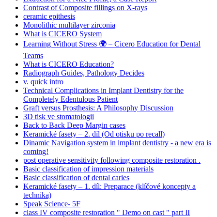
Contrast of Composite fillings on X-rays
ceramic epithesis
Monolithic multilayer zirconia
What is CICERO System
Learning Without Stress 🌍 – Cicero Education for Dental
Teams
What is CICERO Education?
Radiograph Guides, Pathology Decides
v. quick intro
Technical Complications in Implant Dentistry for the
Completely Edentulous Patient
Graft versus Prosthesis: A Philosophy Discussion
3D tisk ve stomatologii
Back to Back Deep Margin cases
Keramické fasety – 2. díl (Od otisku po recall)
Dinamic Navigation system in implant dentistry - a new era is
coming!
post operative sensitivity following composite restoration .
Basic classification of impression materials
Basic classification of dental caries
Keramické fasety – 1. díl: Preparace (klíčové koncepty a
technika)
Speak Science- 5F
class IV composite restoration " Demo on cast " part II