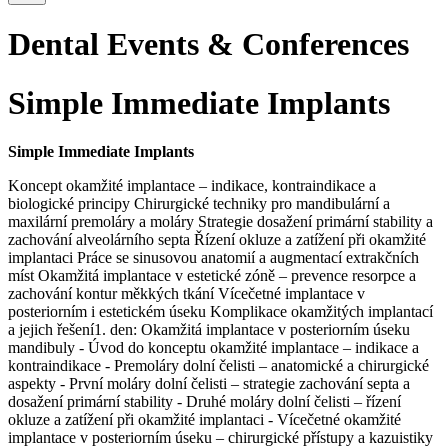
Dental Events & Conferences
Simple Immediate Implants
Simple Immediate Implants
Koncept okamžité implantace – indikace, kontraindikace a
biologické principy Chirurgické techniky pro mandibulární a
maxilární premoláry a moláry Strategie dosažení primární stability a
zachování alveolárního septa Řízení okluze a zatížení při okamžité
implantaci Práce se sinusovou anatomií a augmentací extrakčních
míst Okamžitá implantace v estetické zóně – prevence resorpce a
zachování kontur měkkých tkání Vícečetné implantace v
posteriorním i estetickém úseku Komplikace okamžitých implantací
a jejich řešení1. den: Okamžitá implantace v posteriorním úseku
mandibuly - Úvod do konceptu okamžité implantace – indikace a
kontraindikace - Premoláry dolní čelisti – anatomické a chirurgické
aspekty - První moláry dolní čelisti – strategie zachování septa a
dosažení primární stability - Druhé moláry dolní čelisti – řízení
okluze a zatížení při okamžité implantaci - Vícečetné okamžité
implantace v posteriorním úseku – chirurgické přístupy a kazuistiky