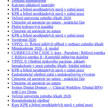
Dentální traumatologie
Kalcium silikátové materiály
KPR a řešení neodkladných stavů v zubní praxi
KPR a řešení neodkladných stavů v zubní praxi
Večerní univerzita zubního lékaře 2026
Chirurgie od anestezie po suturu - praktická část
Plnění kořenových kanálků
Chirurgie od anestezie po suturu
KPR a řešení neodkladných stavů v zubní praxi
Swedental 2026
VPPZL 11: Řešení náhlých příhod v ordinaci zubního lékaře
Miniakademie 2026 - 4. modul
CURRICULUM ČADE 5. kurz - Parodont / Růžová estetika
I, Růžová estetika II / Kamufláž měkkými tkáněmi
VPPZL 9: Ošetření rizikového pacienta, základy
farmakologie v praxi zubního lékaře, fokální infekce
KPR a řešení neodkladných stavů v zubní praxi
Endodontické ošetření zubů s nedokončeným vývojem
Chirurgie od anestezie po suturu - praktická část
Chirurgie od anestezie po suturu
Ivotion Digital Denture — Clinical Workflow (Digital BPS)
with Live Demo
Večerní univerzita zubního lékaře 2026
Reendodontické ošetření
Kurz KPR a řešení neodkladných stavů v zubní praxi