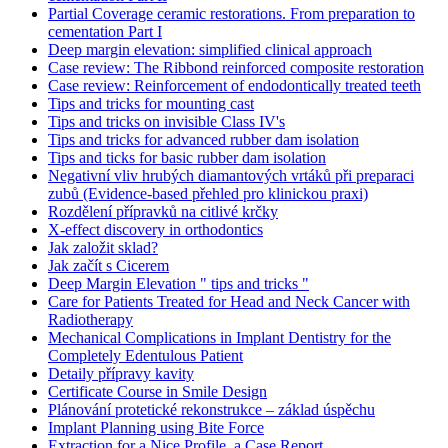
Partial Coverage ceramic restorations. From preparation to
cementation Part I
Deep margin elevation: simplified clinical approach
Case review: The Ribbond reinforced composite restoration
Case review: Reinforcement of endodontically treated teeth
Tips and tricks for mounting cast
Tips and tricks on invisible Class IV's
Tips and tricks for advanced rubber dam isolation
Tips and ticks for basic rubber dam isolation
Negativní vliv hrubých diamantových vrtáků při preparaci
zubů (Evidence-based přehled pro klinickou praxi)
Rozdělení přípravků na citlivé krčky
X-effect discovery in orthodontics
Jak založit sklad?
Jak začít s Cicerem
Deep Margin Elevation " tips and tricks "
Care for Patients Treated for Head and Neck Cancer with
Radiotherapy
Mechanical Complications in Implant Dentistry for the
Completely Edentulous Patient
Detaily přípravy kavity
Certificate Course in Smile Design
Plánování protetické rekonstrukce – základ úspěchu
Implant Planning using Bite Force
Extraction for a Nice Profile, a Case Report