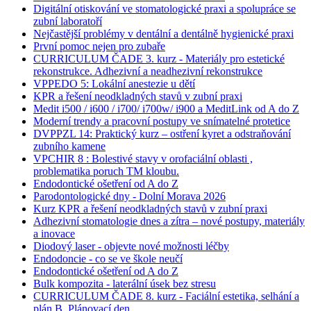
Digitální otiskování ve stomatologické praxi a spolupráce se
zubní laboratoří
Nejčastější problémy v dentální a dentálně hygienické praxi
První pomoc nejen pro zubaře
CURRICULUM ČADE 3. kurz - Materiály pro estetické
rekonstrukce. Adhezivní a neadhezivní rekonstrukce
VPPEDO 5: Lokální anestezie u dětí
KPR a řešení neodkladných stavů v zubní praxi
Medit i500 / i600 / i700/ i700w/ i900 a MeditLink od A do Z
Moderní trendy a pracovní postupy ve snímatelné protetice
DVPPZL 14: Praktický kurz – ostření kyret a odstraňování
zubního kamene
VPCHIR 8 : Bolestivé stavy v orofaciální oblasti ,
problematika poruch TM kloubu.
Endodontické ošetření od A do Z
Parodontologické dny - Dolní Morava 2026
Kurz KPR a řešení neodkladných stavů v zubní praxi
Adhezivní stomatologie dnes a zítra – nové postupy, materiály
a inovace
Diodový laser - objevte nové možnosti léčby
Endodoncie - co se ve škole neučí
Endodontické ošetření od A do Z
Bulk kompozita - laterální úsek bez stresu
CURRICULUM ČADE 8. kurz - Faciální estetika, selhání a
plán B. Plánovací den