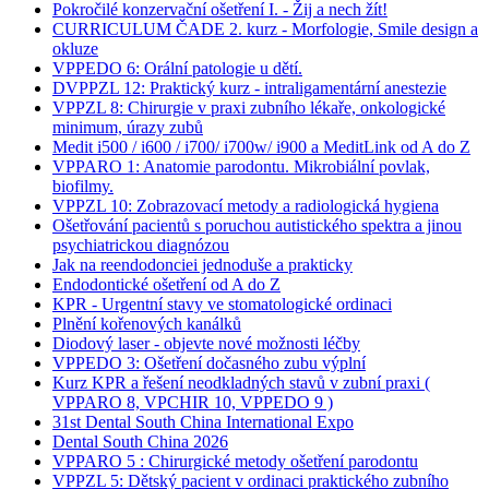
Pokročilé konzervační ošetření I. - Žij a nech žít!
CURRICULUM ČADE 2. kurz - Morfologie, Smile design a
okluze
VPPEDO 6: Orální patologie u dětí.
DVPPZL 12: Praktický kurz - intraligamentární anestezie
VPPZL 8: Chirurgie v praxi zubního lékaře, onkologické
minimum, úrazy zubů
Medit i500 / i600 / i700/ i700w/ i900 a MeditLink od A do Z
VPPARO 1: Anatomie parodontu. Mikrobiální povlak,
biofilmy.
VPPZL 10: Zobrazovací metody a radiologická hygiena
Ošetřování pacientů s poruchou autistického spektra a jinou
psychiatrickou diagnózou
Jak na reendodonciei jednoduše a prakticky
Endodontické ošetření od A do Z
KPR - Urgentní stavy ve stomatologické ordinaci
Plnění kořenových kanálků
Diodový laser - objevte nové možnosti léčby
VPPEDO 3: Ošetření dočasného zubu výplní
Kurz KPR a řešení neodkladných stavů v zubní praxi (
VPPARO 8, VPCHIR 10, VPPEDO 9 )
31st Dental South China International Expo
Dental South China 2026
VPPARO 5 : Chirurgické metody ošetření parodontu
VPPZL 5: Dětský pacient v ordinaci praktického zubního