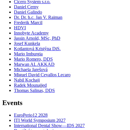
Cicero System s.r.o.
Daniel Cerny
Daniel Galindo
Dr. Dr. h.c. Jan V. Raiman
Frederik Marcil
HDVI
Innobyte Academy
Jassin Arnold, MSc, PhD
Josef Kunkela
Kotlantová Kristýna DiS.
Mario Imburgia
Mario Romero, DDS
Marwan AL AKKAD
Michaela Jarešová
Miguel David Cevallos Lecaro
Nabil Kochaji
Radek Mounajjed
Thomas Salinas, DDS
Events
EuroPerio12 2028
ITI World Symposium 2027
International Dental Show—IDS 2027