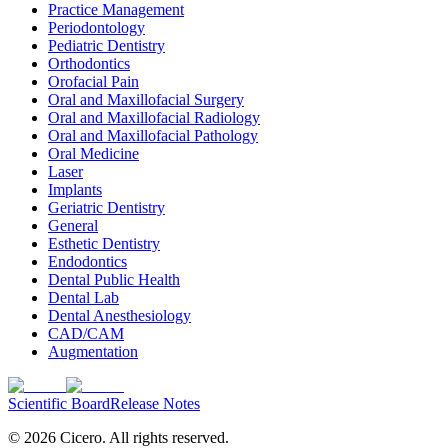
Practice Management
Periodontology
Pediatric Dentistry
Orthodontics
Orofacial Pain
Oral and Maxillofacial Surgery
Oral and Maxillofacial Radiology
Oral and Maxillofacial Pathology
Oral Medicine
Laser
Implants
Geriatric Dentistry
General
Esthetic Dentistry
Endodontics
Dental Public Health
Dental Lab
Dental Anesthesiology
CAD/CAM
Augmentation
Scientific Board
Release Notes
©
2026
Cicero.
All rights reserved.