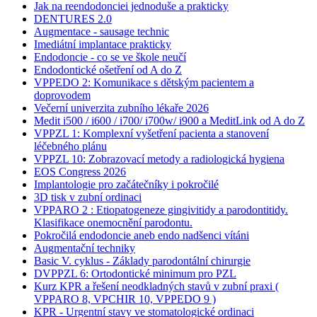
Jak na reendodonciei jednoduše a prakticky
DENTURES 2.0
Augmentace - sausage technic
Imediátní implantace prakticky
Endodoncie - co se ve škole neučí
Endodontické ošetření od A do Z
VPPEDO 2: Komunikace s dětským pacientem a
doprovodem
Večerní univerzita zubního lékaře 2026
Medit i500 / i600 / i700/ i700w/ i900 a MeditLink od A do Z
VPPZL 1: Komplexní vyšetření pacienta a stanovení
léčebného plánu
VPPZL 10: Zobrazovací metody a radiologická hygiena
EOS Congress 2026
Implantologie pro začátečníky i pokročilé
3D tisk v zubní ordinaci
VPPARO 2 : Etiopatogeneze gingivitidy a parodontitidy.
Klasifikace onemocnění parodontu.
Pokročilá endodoncie aneb endo nadšenci vítáni
Augmentační techniky
Basic V. cyklus - Základy parodontální chirurgie
DVPPZL 6: Ortodontické minimum pro PZL
Kurz KPR a řešení neodkladných stavů v zubní praxi (
VPPARO 8, VPCHIR 10, VPPEDO 9 )
KPR - Urgentní stavy ve stomatologické ordinaci