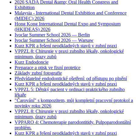
2026 SADA Dental &amp; Oral Health Congress and
Exhibition
Malaysia - International Dental Exhibition and Conference
(MIDEC) 2026
Hong Kong International Dental Expo and Symposium
(HKIDEAS) 2026
Ivoclar Summer School 2026 — Berlin
Ivoclar Summer School 2026 — Warsaw
Kurz KPR a řešení neodkladných stavů v zubní praxi
VPPZL 8: Chirurgie v praxi zubního lékaře, onkologické
minimum, úrazy zubů
Kurz Endodoncie
Preparace a otisk ve fixní protetice
Základy zubní fotografie
Předvídatelné endodontické ošetření: od přístupu po plnění
Kurz KPR a řešení neodkladných stavů v zubní praxi
VPPZL 5: Dětský pacient v ordinaci praktického zubního
lékaře
"Čarování" s kompozitem, můj kompletní pracovní protokol a
novinky roku 2026
VPPZL 8: Chirurgie v praxi zubního lékaře, onkologické
minimum, úrazy zubů
VPPARO 4: Chemoterapie parodontitidy. Pulpoparodontální
problém.
Kurz KPR a řešení neodkladných stavů v zubní praxi