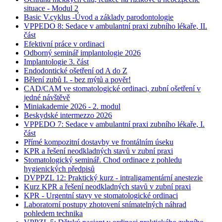
situace - Modul 2
Basic V.cyklus -Úvod a základy parodontologie
VPPEDO 8: Sedace v ambulantní praxi zubního lékaře, II.
část
Efektivní práce v ordinaci
Odborný seminář implantologie 2026
Implantologie 3. část
Endodontické ošetření od A do Z
Bělení zubů I. - bez mýtů a pověr!
CAD/CAM ve stomatologické ordinaci, zubní ošetření v
jedné návštěvě
Miniakademie 2026 - 2. modul
Beskydské intermezzo 2026
VPPEDO 7: Sedace v ambulantní praxi zubního lékaře, I.
část
Přímé kompozitní dostavby ve frontálním úseku
KPR a řešení neodkladných stavů v zubní praxi
Stomatologický seminář. Chod ordinace z pohledu
hygienických předpisů
DVPPZL 12: Praktický kurz - intraligamentární anestezie
Kurz KPR a řešení neodkladných stavů v zubní praxi
KPR - Urgentní stavy ve stomatologické ordinaci
Laboratorní postupy zhotovení snímatelných náhrad
pohledem technika