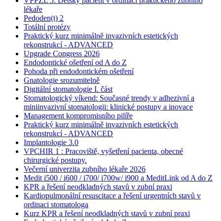
VPPZL 5: Dětský pacient v ordinaci praktického zubního
lékaře
Pedoden(t) 2
Totální protézy
Praktický kurz minimálně invazivních estetických
rekonstrukcí - ADVANCED
Upgrade Congress 2026
Endodontické ošetření od A do Z
Pohoda při endodontickém ošetření
Gnatologie srozumitelně
Digitální stomatologie I. část
Stomatologický víkend: Současné trendy v adhezivní a
miniinvazivní stomatologii: klinické postupy a inovace
Management kompromisního pilíře
Praktický kurz minimálně invazivních estetických
rekonstrukcí - ADVANCED
Implantologie 3.0
VPCHIR 1 : Pracoviště, vyšetření pacienta, obecné
chirurgické postupy.
Večerní univerzita zubního lékaře 2026
Medit i500 / i600 / i700/ i700w/ i900 a MeditLink od A do Z
KPR a řešení neodkladných stavů v zubní praxi
Kardiopulmonální resuscitace a řešení urgentních stavů v
ordinaci stomatologa
Kurz KPR a řešení neodkladných stavů v zubní praxi